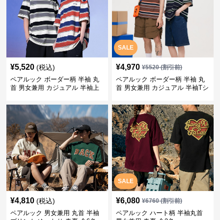
SALE
¥
5,520
¥
4,970
(税込)
¥
5520
(割引前)
ペアルック ボーダー柄 半袖 丸
ペアルック ボーダー柄 半袖 丸
首 男女兼用 カジュアル 半袖上
首 男女兼用 カジュアル 半袖Tシ
着 全2色
ャツ 全4色
SALE
¥
4,810
¥
6,080
(税込)
¥
6760
(割引前)
ペアルック 男女兼用 丸首 半袖
ペアルック ハート柄 半袖丸首