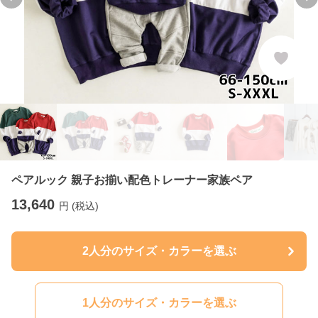
Previous slide
Ne
ペアルック 親子お揃い配色トレーナー家族ペア
13,640
円 (税込)
2人分のサイズ・カラーを選ぶ
1人分のサイズ・カラーを選ぶ