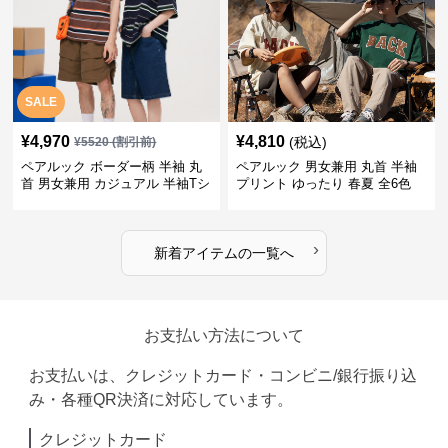
SALE
¥
4,970
¥
4,810
(税込)
¥
5520
(割引前)
ペアルック ボーダー柄 半袖 丸
ペアルック 男女兼用 丸首 半袖
首 男女兼用 カジュアル 半袖Tシ
プリント ゆったり 春夏 全6色
ャツ 全4色
›
新着アイテムの一覧へ
お支払い方法について
お支払いは、クレジットカード・コンビニ/銀行振り込
み・各種QR決済に対応しています。
クレジットカード