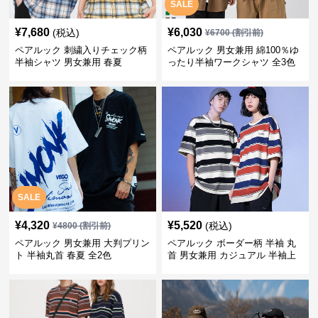
SALE
¥
7,680
¥
6,030
(税込)
¥
6700
(割引前)
ペアルック 刺繍入りチェック柄
ペアルック 男女兼用 綿100％ゆ
半袖シャツ 男女兼用 春夏
ったり半袖ワークシャツ 全3色
SALE
¥
4,320
¥
5,520
(税込)
¥
4800
(割引前)
ペアルック 男女兼用 大判プリン
ペアルック ボーダー柄 半袖 丸
ト 半袖丸首 春夏 全2色
首 男女兼用 カジュアル 半袖上
着 全2色