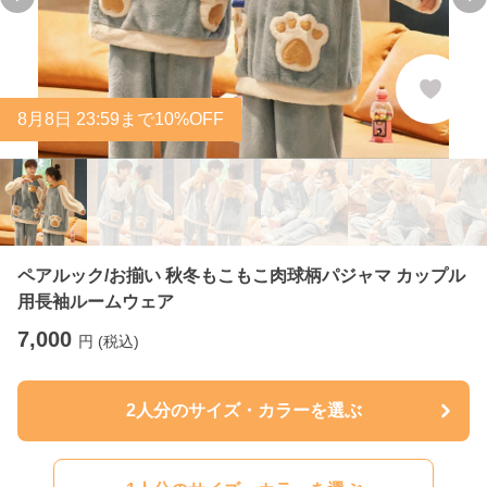
Previous slide
Ne
8
月
8
日 23:59まで10%OFF
ペアルック/お揃い 秋冬もこもこ肉球柄パジャマ カップル
用長袖ルームウェア
7,000
円 (税込)
2人分のサイズ・カラーを選ぶ