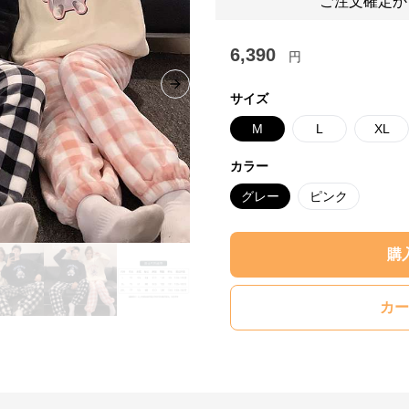
ご注文確定か
6,390
円
Next slide
サイズ
M
L
XL
カラー
グレー
ピンク
購
カー