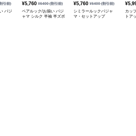
¥
5,760
¥
5,760
¥
5,9
割引前)
¥
6400
(割引前)
¥
6400
(割引前)
い パジ
ペアルック/お揃い パジ
シミラールックパジャ
カッ
ャマ シルク 半袖 半ズボ
マ・セットアップ
トア
ン シンプル