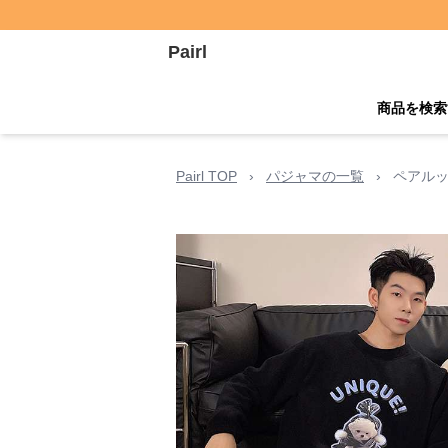
Pairl
商品を検索
Pairl TOP
›
パジャマの一覧
›
ペアルッ