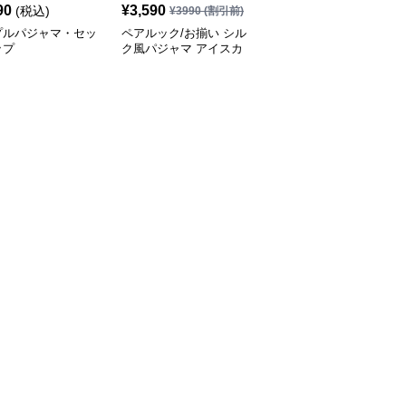
90
¥
3,590
¥
3,990
(税込)
(税込)
¥
3990
(割引前)
プルパジャマ・セッ
ペアルック/お揃い シル
シミラールック セクシ
ップ
ク風パジャマ アイスカ
ーシルクペアパジャマ
ラー