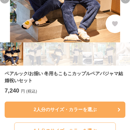
Previous slide
Ne
ペアルック/お揃い 冬用もこもこカップルペアパジャマ結
婚祝いセット
7,240
円 (税込)
2人分のサイズ・カラーを選ぶ