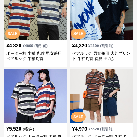
SALE
SALE
¥
4,320
¥
4,320
¥
4800
(割引前)
¥
4800
(割引前)
ボーダー柄 半袖 丸首 男女兼用
ペアルック 男女兼用 大判プリン
ペアルック 半袖丸首
ト 半袖丸首 春夏 全2色
SALE
¥
5,520
¥
4,970
(税込)
¥
5520
(割引前)
ペアルック ボーダー柄 半袖 丸
ペアルック ボーダー柄 半袖 丸