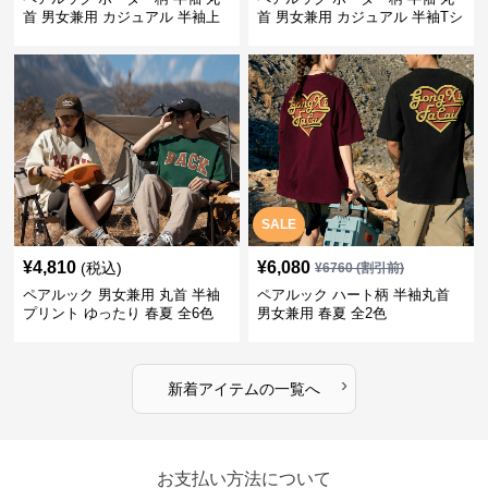
首 男女兼用 カジュアル 半袖上
首 男女兼用 カジュアル 半袖Tシ
着 全2色
ャツ 全4色
SALE
¥
4,810
¥
6,080
(税込)
¥
6760
(割引前)
ペアルック 男女兼用 丸首 半袖
ペアルック ハート柄 半袖丸首
プリント ゆったり 春夏 全6色
男女兼用 春夏 全2色
›
新着アイテムの一覧へ
お支払い方法について