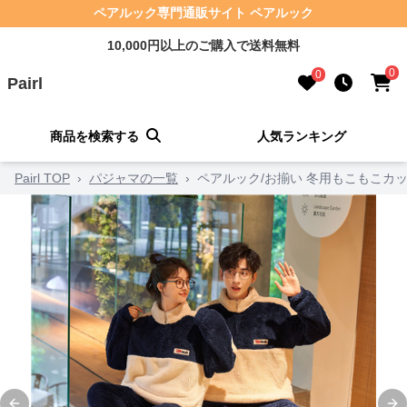
ペアルック専門通販サイト ペアルック
10,000円以上のご購入で送料無料
0
0
Pairl
商品を検索する
人気ランキング
Pairl TOP
›
パジャマの一覧
›
ペアルック/お揃い 冬用もこもこカ