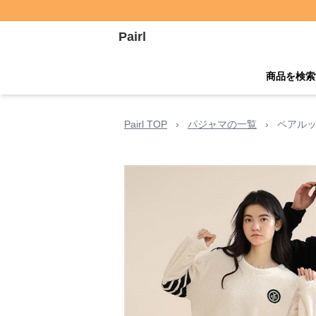
Pairl
商品を検索
Pairl TOP
›
パジャマの一覧
›
ペアルッ