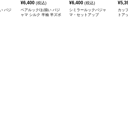
¥
6,400
¥
6,400
¥
5,3
(税込)
(税込)
い パジ
ペアルック/お揃い パジ
シミラールックパジャ
カッ
ャマ シルク 半袖 半ズボ
マ・セットアップ
トア
ン シンプル