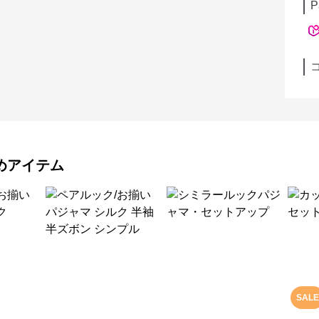
P
めアイテム
SALE