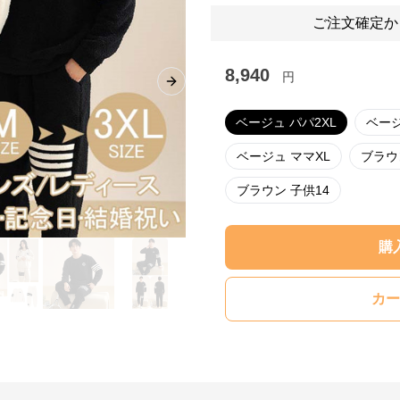
ご注文確定か
8,940
円
Next slide
ベージュ パパ2XL
ベージ
ベージュ ママXL
ブラウ
ブラウン 子供14
購
カー