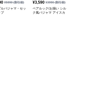
90
¥
3,590
¥
3,590
¥
5990
(割引前)
¥
3990
(割引前)
¥
3990
(割引前)
プルパジャマ・セッ
ペアルック/お揃い シル
シミラールック セクシ
ップ
ク風パジャマ アイスカ
ーシルクペアパジャマ
ラー