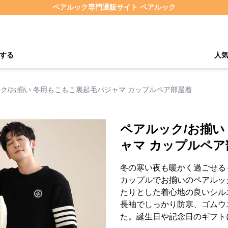
ペアルック専門通販サイト ペアルック
する
人
ク/お揃い 冬用もこもこ裏起毛パジャマ カップルペア部屋着
ペアルック/お揃い
ャマ カップルペア
冬の寒い夜も暖かく過ごせる
カップルでお揃いのペアルッ
たりとした着心地の良いシル
長袖でしっかり防寒、ゴムウ
た。誕生日や記念日のギフト