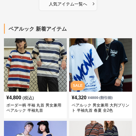
›
人気アイテム一覧へ
ペアルック 新着アイテム
SALE
¥
4,800
¥
4,320
(税込)
¥
4800
(割引前)
ボーダー柄 半袖 丸首 男女兼用
ペアルック 男女兼用 大判プリン
ペアルック 半袖丸首
ト 半袖丸首 春夏 全2色