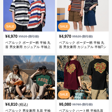
SALE
SALE
¥
4,970
¥
4,970
¥
5520
(割引前)
¥
5520
(割引前)
ペアルック ボーダー柄 半袖 丸
ペアルック ボーダー柄 半袖 丸
首 男女兼用 カジュアル 半袖上
首 男女兼用 カジュアル 半袖Tシ
着 全2色
ャツ 全4色
SALE
¥
4,810
¥
6,080
(税込)
¥
6760
(割引前)
ペアルック 男女兼用 丸首 半袖
ペアルック ハート柄 半袖丸首