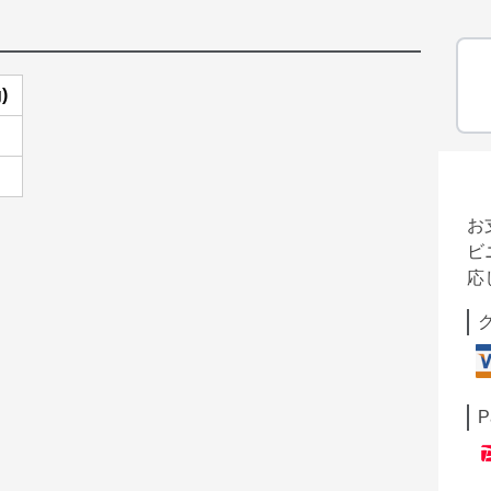
)
お
ビ
応
P