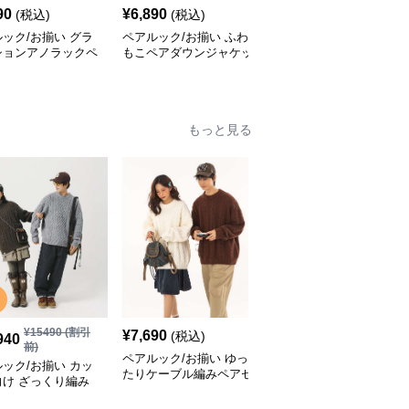
90
¥
6,890
¥
8,000
(税込)
(税込)
¥
8890
(割引前)
ック/お揃い グラ
ペアルック/お揃い ふわ
ペアルック/お揃い カジ
ションアノラックペ
もこペアダウンジャケッ
ュアルペア トレンチコ
ト
ート
もっと見る
¥
15490
(割引
¥
7,690
¥
7,790
(税込)
(税込)
940
前)
ペアルック/お揃い ゆっ
ペアルック/お揃い 北欧
ック/お揃い カッ
たりケーブル編みペアセ
風ノルディックペアセー
向け ざっくり編み
ーター
ター
のセーター