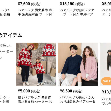
¥
7,600
¥
15,190
¥
5,9
(税込)
(税込)
ック/
ペアルック 男女兼用 薄
ペアルック/お揃い ファ
ペアル
服 長袖
手 紫外線対策 フード付
ーフード付き 中綿ペア
デー
ゾン ジ
き羽織りジャケット
ジャケット
ア
寒
めアイテム
SALE
¥
5,000
¥
8,590
(税込)
(税込)
¥
13,
い ケー
親子ペアルック 冬新作
ペアルック/お揃い ふん
ペアル
 お揃
雪だるま柄 セーター お
わり編み込みペアセータ
プル
揃い
ー
模様