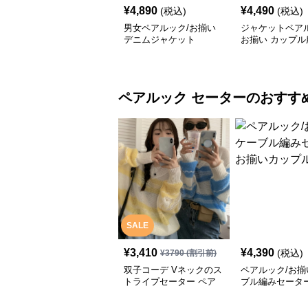
¥
4,890
¥
4,490
(税込)
(税込)
男女ペアルック/お揃い
ジャケットペアル
デニムジャケット
お揃い カップル
カジュアル ブル
ッパー 防風 防
ペアルック
セーター
のおすす
SALE
¥
3,410
¥
4,390
(税込)
¥
3790
(割引前)
双子コーデ Vネックのス
ペアルック/お揃
トライプセーター ペア
ブル編みセーター
ルック/お揃い
いカップル