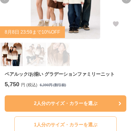
Previous slide
Ne
8
月
8
日 23:59まで10%OFF
ペアルック/お揃い グラデーションファミリーニット
5,750
円 (税込)
6,390
円 (割引前)
2人分のサイズ・カラーを選ぶ
1人分のサイズ・カラーを選ぶ