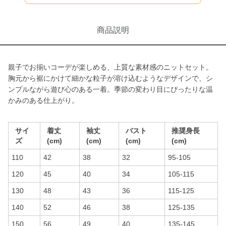
商品説明
親子でお揃いコーデが楽しめる、上質な素材感のニットセット。
胸元から裾にかけて細かな粒子が溶け込むようなデザインで、シ
ンプルながら遊び心のある一着。季節の変わり目にぴったりな温
かみのある仕上がり。
サイ
着丈
袖丈
バスト
推奨身長
ズ
(cm)
(cm)
(cm)
(cm)
110
42
38
32
95-105
120
45
40
34
105-115
130
48
43
36
115-125
140
52
46
38
125-135
150
56
49
40
135-145