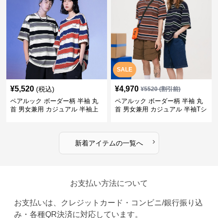
SALE
¥
5,520
¥
4,970
(税込)
¥
5520
(割引前)
ペアルック ボーダー柄 半袖 丸
ペアルック ボーダー柄 半袖 丸
首 男女兼用 カジュアル 半袖上
首 男女兼用 カジュアル 半袖Tシ
着 全2色
ャツ 全4色
›
新着アイテムの一覧へ
お支払い方法について
お支払いは、クレジットカード・コンビニ/銀行振り込
み・各種QR決済に対応しています。