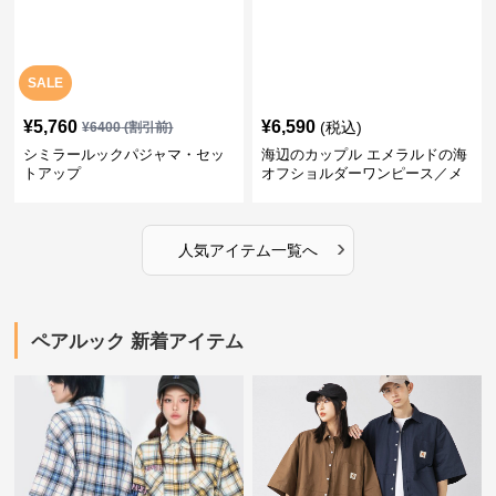
SALE
¥
5,760
¥
6,590
(税込)
¥
6400
(割引前)
シミラールックパジャマ・セッ
海辺のカップル エメラルドの海
トアップ
オフショルダーワンピース／メ
ンズシャツ
›
人気アイテム一覧へ
ペアルック 新着アイテム