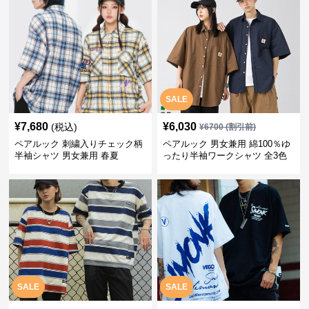
SALE
¥
7,680
¥
6,030
(税込)
¥
6700
(割引前)
ペアルック 刺繍入りチェック柄
ペアルック 男女兼用 綿100％ゆ
半袖シャツ 男女兼用 春夏
ったり半袖ワークシャツ 全3色
SALE
SALE