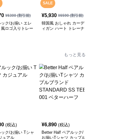
SALE
70
¥
5,930
¥
6,790
(税込)
¥
6300
(割引前)
¥
6590
(割引前)
ック/お揃い エレ
韓国風 おしゃれ カーデ
レターデザイン ペアル
ト風ロゴ入りトレー
ィガン ハート トレーナ
ック/お揃い セーター
ー ペアルック/お揃い
もっと見る
00
¥
6,890
¥
3,800
(税込)
(税込)
(税込)
ック/お揃い Tシャ
Better Half ペアルック/
ペアルック/お揃い くま
ジュアル
お揃いTシャツ カップル
がいっぱいのパジャマ