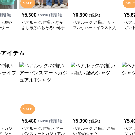
SALE
SALE
¥
5,300
¥
8,390
¥
5,6
(税込)
割引前)
¥
5890
(割引前)
い 爽や
ペアルック/お揃い なか
ペアルック/お揃い カラ
ペアル
ーナー
よし家族のおそろい薄手
フルなハートイラスト入
ガン
トレーナー
りトレーナー
ナー
めアイテム
SALE
¥
5,480
¥
5,990
¥
5,4
(税込)
¥
6090
(割引前)
い カジ
ペアルック/お揃い アー
ペアルック/お揃い お揃
ペアル
プTシャ
バンスマートカジュアル
い 染めシャツ
ツ カ