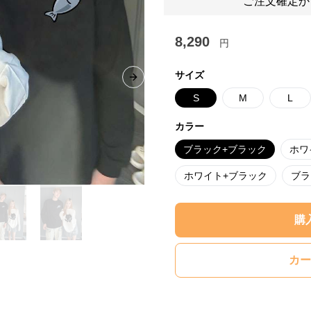
ご注文確定か
8,290
円
サイズ
Next slide
S
M
L
カラー
ブラック+ブラック
ホワ
ホワイト+ブラック
ブラ
購
カー