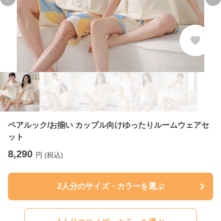
Previous slide
Ne
ペアルック/お揃い カップル向けゆったりルームウェアセ
ット
8,290
円 (税込)
2人分のサイズ・カラーを選ぶ