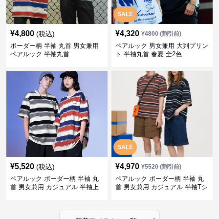
SALE
¥
4,800
¥
4,320
(税込)
¥
4800
(割引前)
ボーダー柄 半袖 丸首 男女兼用
ペアルック 男女兼用 大判プリン
ペアルック 半袖丸首
ト 半袖丸首 春夏 全2色
SALE
¥
5,520
¥
4,970
(税込)
¥
5520
(割引前)
ペアルック ボーダー柄 半袖 丸
ペアルック ボーダー柄 半袖 丸
首 男女兼用 カジュアル 半袖上
首 男女兼用 カジュアル 半袖Tシ
着 全2色
ャツ 全4色