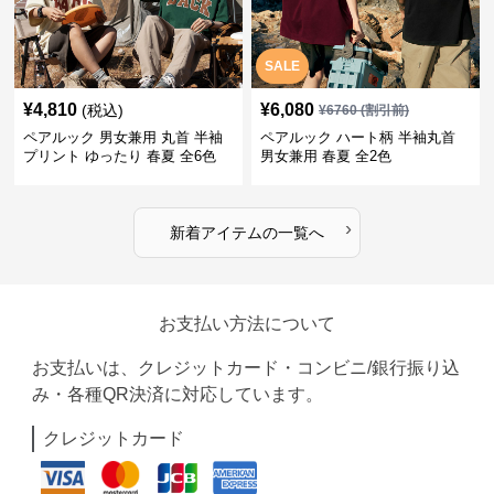
SALE
¥
4,810
¥
6,080
(税込)
¥
6760
(割引前)
ペアルック 男女兼用 丸首 半袖
ペアルック ハート柄 半袖丸首
プリント ゆったり 春夏 全6色
男女兼用 春夏 全2色
›
新着アイテムの一覧へ
お支払い方法について
お支払いは、クレジットカード・コンビニ/銀行振り込
み・各種QR決済に対応しています。
クレジットカード