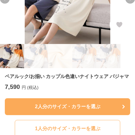
Previous slide
Ne
ペアルック/お揃い カップル色違いナイトウェア パジャマ
7,590
円 (税込)
2人分のサイズ・カラーを選ぶ
1人分のサイズ・カラーを選ぶ