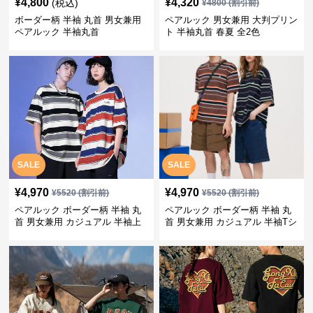
¥
4,800
¥
4,320
(税込)
¥
4800
(割引前)
ボーダー柄 半袖 丸首 男女兼用
ペアルック 男女兼用 大判プリン
ペアルック 半袖丸首
ト 半袖丸首 春夏 全2色
SALE
SALE
¥
4,970
¥
4,970
¥
5520
(割引前)
¥
5520
(割引前)
ペアルック ボーダー柄 半袖 丸
ペアルック ボーダー柄 半袖 丸
首 男女兼用 カジュアル 半袖上
首 男女兼用 カジュアル 半袖Tシ
着 全2色
ャツ 全4色