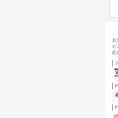
お
ビ
応
P
P