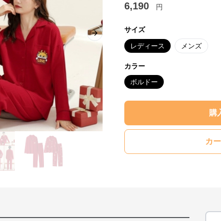
6,190
円
サイズ
Next slide
レディース
メンズ
カラー
ボルドー
購
カー