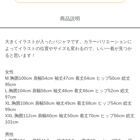
商品説明
大きくイラストが入ったパジャマです。カラーバリエーションに
よってイラストの位置やサイズも変わるので、いい一着が見つか
ると思います！
女性
M:胸囲100cm 肩幅54cm 袖丈47cm 着丈64cm ヒップ50cm 総丈
95cm
L:胸囲104cm 肩幅56cm 袖丈48cm 着丈66cm ヒップ52cm 総丈
97cm
XL:胸囲108cm 肩幅58cm 袖丈49cm 着丈68cm ヒップ54cm 総丈
99cm
XXL:胸囲112cm 肩幅60cm 袖丈50cm 着丈70cm ヒップ56cm 総丈
101cm
男性