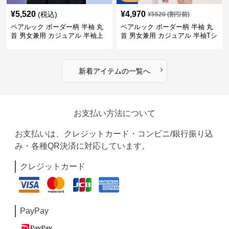
¥
5,520
¥
4,970
(税込)
¥
5520
(割引前)
ペアルック ボーダー柄 半袖 丸
ペアルック ボーダー柄 半袖 丸
首 男女兼用 カジュアル 半袖上
首 男女兼用 カジュアル 半袖Tシ
着 全2色
ャツ 全4色
›
新着アイテムの一覧へ
お支払い方法について
お支払いは、クレジットカード・コンビニ/銀行振り込
み・各種QR決済に対応しています。
クレジットカード
PayPay