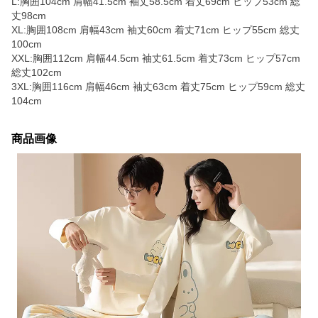
L:胸囲104cm 肩幅41.5cm 袖丈58.5cm 着丈69cm ヒップ53cm 総
丈98cm
XL:胸囲108cm 肩幅43cm 袖丈60cm 着丈71cm ヒップ55cm 総丈
100cm
XXL:胸囲112cm 肩幅44.5cm 袖丈61.5cm 着丈73cm ヒップ57cm
総丈102cm
3XL:胸囲116cm 肩幅46cm 袖丈63cm 着丈75cm ヒップ59cm 総丈
104cm
商品画像