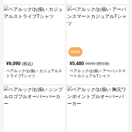
ク/お揃い
SALE
¥
6,090
¥
5,480
(税込)
¥
6090
(割引前)
ペアルック/お揃い カジュアルス
ペアルック/お揃い アーバンスマ
トライプTシャツ
ートカジュアルTシャツ