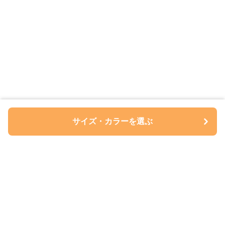
サイズ・カラーを選ぶ