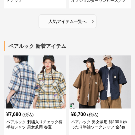
トアップ
オフショルダーワンピース／メ
ンズシャツ
›
人気アイテム一覧へ
ペアルック 新着アイテム
¥
7,680
¥
6,700
(税込)
(税込)
ペアルック 刺繍入りチェック柄
ペアルック 男女兼用 綿100％ゆ
半袖シャツ 男女兼用 春夏
ったり半袖ワークシャツ 全3色