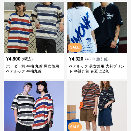
SALE
¥
4,800
¥
4,320
(税込)
¥
4800
(割引前)
ボーダー柄 半袖 丸首 男女兼用
ペアルック 男女兼用 大判プリン
ペアルック 半袖丸首
ト 半袖丸首 春夏 全2色
SALE