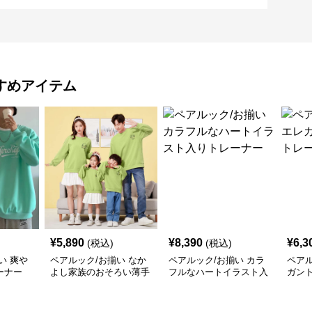
すめアイテム
¥
5,890
¥
8,390
¥
6,3
(税込)
(税込)
い 爽や
ペアルック/お揃い なか
ペアルック/お揃い カラ
ペアル
ーナー
よし家族のおそろい薄手
フルなハートイラスト入
ガン
トレーナー
りトレーナー
ナー