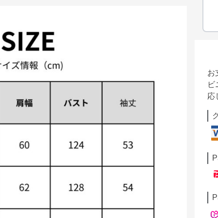
お
ビ
応
P
P