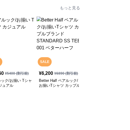
もっと見る
SALE
60
¥
6,200
¥
3,800
(税込)
¥
5400
(割引前)
¥
6890
(割引前)
ック/お揃い Tシャ
Better Half ペアルック/
ペアルック/お揃い くま
ジュアル
お揃いTシャツ カップル
がいっぱいのパジャマ
ブランド STANDARD
SS TEE 001 ベターハー
フ