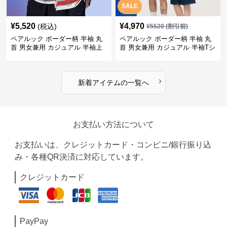
SALE
¥
5,520
¥
4,970
(税込)
¥
5520
(割引前)
ペアルック ボーダー柄 半袖 丸
ペアルック ボーダー柄 半袖 丸
首 男女兼用 カジュアル 半袖上
首 男女兼用 カジュアル 半袖Tシ
着 全2色
ャツ 全4色
›
新着アイテムの一覧へ
お支払い方法について
お支払いは、クレジットカード・コンビニ/銀行振り込
み・各種QR決済に対応しています。
クレジットカード
PayPay