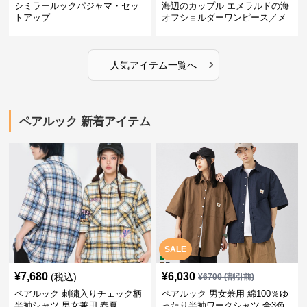
シミラールックパジャマ・セッ
海辺のカップル エメラルドの海
トアップ
オフショルダーワンピース／メ
ンズシャツ
›
人気アイテム一覧へ
ペアルック 新着アイテム
SALE
¥
7,680
¥
6,030
(税込)
¥
6700
(割引前)
ペアルック 刺繍入りチェック柄
ペアルック 男女兼用 綿100％ゆ
半袖シャツ 男女兼用 春夏
ったり半袖ワークシャツ 全3色