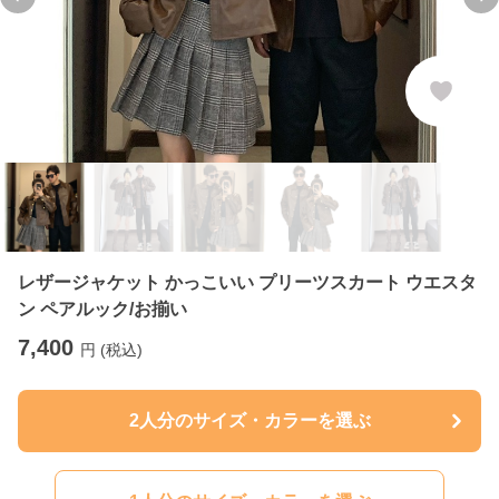
Previous slide
Ne
レザージャケット かっこいい プリーツスカート ウエスタ
ン ペアルック/お揃い
7,400
円 (税込)
2人分のサイズ・カラーを選ぶ