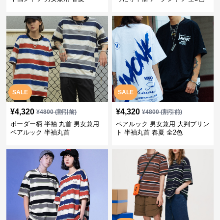
SALE
SALE
¥
4,320
¥
4,320
¥
4800
(割引前)
¥
4800
(割引前)
ボーダー柄 半袖 丸首 男女兼用
ペアルック 男女兼用 大判プリン
ペアルック 半袖丸首
ト 半袖丸首 春夏 全2色