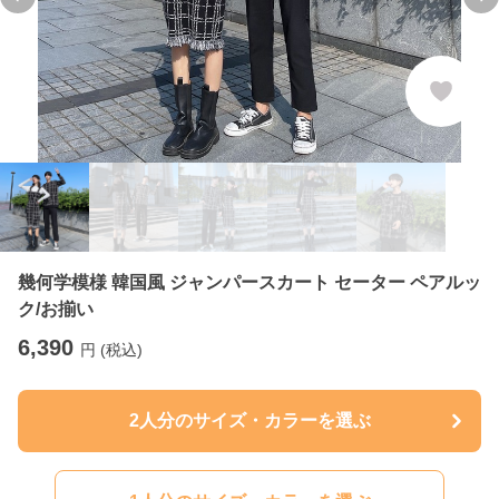
Previous slide
Ne
幾何学模様 韓国風 ジャンパースカート セーター ペアルッ
ク/お揃い
6,390
円 (税込)
2人分のサイズ・カラーを選ぶ