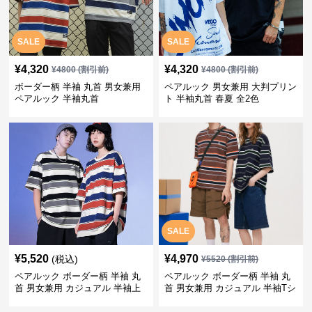
SALE
SALE
¥
4,320
¥
4,320
¥
4800
(割引前)
¥
4800
(割引前)
ボーダー柄 半袖 丸首 男女兼用
ペアルック 男女兼用 大判プリン
ペアルック 半袖丸首
ト 半袖丸首 春夏 全2色
SALE
¥
5,520
¥
4,970
(税込)
¥
5520
(割引前)
ペアルック ボーダー柄 半袖 丸
ペアルック ボーダー柄 半袖 丸
首 男女兼用 カジュアル 半袖上
首 男女兼用 カジュアル 半袖Tシ
着 全2色
ャツ 全4色