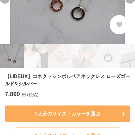
Previous slide
Ne
【LIDEUX】コネクトシンボルペアネックレス ローズゴー
ルド&シルバー
7,890
円 (税込)
2人分のサイズ・カラーを選ぶ