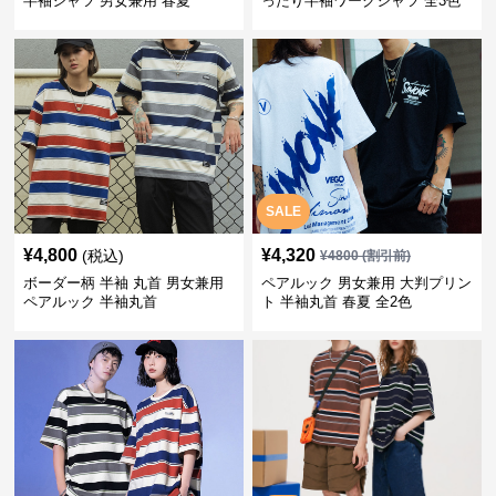
半袖シャツ 男女兼用 春夏
ったり半袖ワークシャツ 全3色
SALE
¥
4,800
¥
4,320
(税込)
¥
4800
(割引前)
ボーダー柄 半袖 丸首 男女兼用
ペアルック 男女兼用 大判プリン
ペアルック 半袖丸首
ト 半袖丸首 春夏 全2色