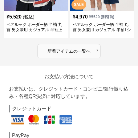
SALE
¥
5,520
¥
4,970
(税込)
¥
5520
(割引前)
ペアルック ボーダー柄 半袖 丸
ペアルック ボーダー柄 半袖 丸
首 男女兼用 カジュアル 半袖上
首 男女兼用 カジュアル 半袖Tシ
着 全2色
ャツ 全4色
›
新着アイテムの一覧へ
お支払い方法について
お支払いは、クレジットカード・コンビニ/銀行振り込
み・各種QR決済に対応しています。
クレジットカード
PayPay