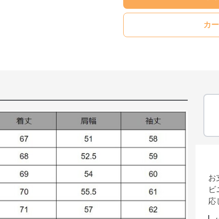
カー
お
ビ
応