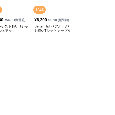
SALE
60
¥
6,200
¥
3,800
(税込)
¥
5400
(割引前)
¥
6890
(割引前)
ック/お揃い Tシャ
Better Half ペアルック/
ペアルック/お揃い くま
ジュアル
お揃いTシャツ カップル
がいっぱいのパジャマ
ブランド STANDARD
SS TEE 001 ベターハー
フ