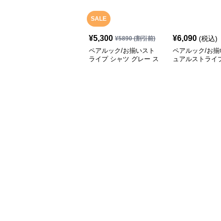
SALE
¥
5,300
¥
6,090
(税込)
¥
5890
(割引前)
ペアルック/お揃いスト
ペアルック/お揃
ライプ シャツ グレー ス
ュアルストライ
カート ペアルック/お揃
ツ
い