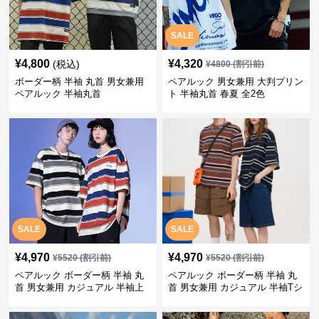
SALE
¥
4,800
¥
4,320
(税込)
¥
4800
(割引前)
ボーダー柄 半袖 丸首 男女兼用
ペアルック 男女兼用 大判プリン
ペアルック 半袖丸首
ト 半袖丸首 春夏 全2色
SALE
SALE
¥
4,970
¥
4,970
¥
5520
(割引前)
¥
5520
(割引前)
ペアルック ボーダー柄 半袖 丸
ペアルック ボーダー柄 半袖 丸
首 男女兼用 カジュアル 半袖上
首 男女兼用 カジュアル 半袖Tシ
着 全2色
ャツ 全4色