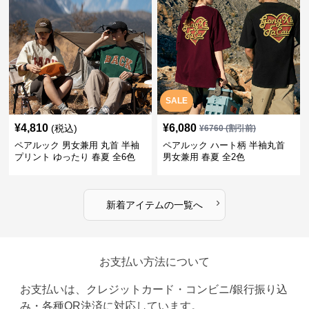
SALE
¥
4,810
¥
6,080
(税込)
¥
6760
(割引前)
ペアルック 男女兼用 丸首 半袖
ペアルック ハート柄 半袖丸首
プリント ゆったり 春夏 全6色
男女兼用 春夏 全2色
›
新着アイテムの一覧へ
お支払い方法について
お支払いは、クレジットカード・コンビニ/銀行振り込
み・各種QR決済に対応しています。