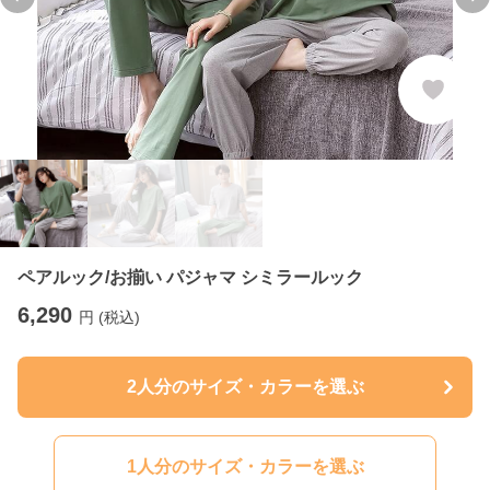
Previous slide
Ne
ペアルック/お揃い パジャマ シミラールック
6,290
円 (税込)
2人分のサイズ・カラーを選ぶ
1人分のサイズ・カラーを選ぶ