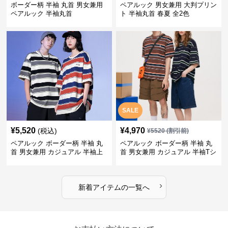
ボーダー柄 半袖 丸首 男女兼用
ペアルック 男女兼用 大判プリン
ペアルック 半袖丸首
ト 半袖丸首 春夏 全2色
SALE
¥
5,520
¥
4,970
(税込)
¥
5520
(割引前)
ペアルック ボーダー柄 半袖 丸
ペアルック ボーダー柄 半袖 丸
首 男女兼用 カジュアル 半袖上
首 男女兼用 カジュアル 半袖Tシ
着 全2色
ャツ 全4色
›
新着アイテムの一覧へ