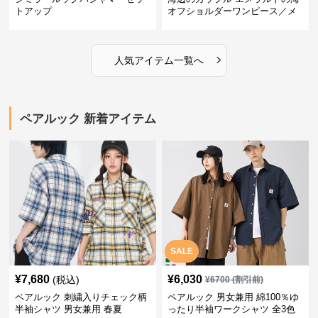
トアップ
オフショルダーワンピース／メ
ンズシャツ
›
人気アイテム一覧へ
ペアルック 新着アイテム
SALE
¥
7,680
¥
6,030
(税込)
¥
6700
(割引前)
ペアルック 刺繍入りチェック柄
ペアルック 男女兼用 綿100％ゆ
半袖シャツ 男女兼用 春夏
ったり半袖ワークシャツ 全3色