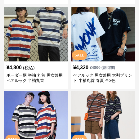
SALE
¥
4,800
¥
4,320
(税込)
¥
4800
(割引前)
ボーダー柄 半袖 丸首 男女兼用
ペアルック 男女兼用 大判プリン
ペアルック 半袖丸首
ト 半袖丸首 春夏 全2色