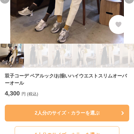
Previous slide
Ne
双子コーデ ペアルック/お揃いハイウエストスリムオーバ
ーオール
4,300
円 (税込)
2人分のサイズ・カラーを選ぶ