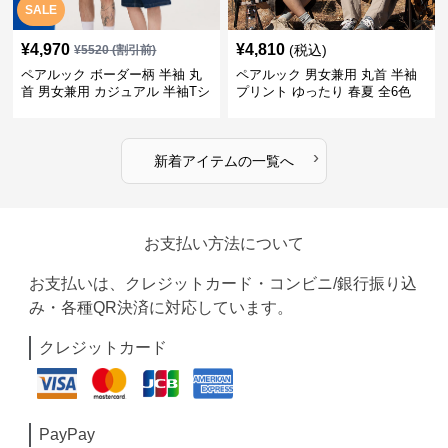
SALE
¥
4,970
¥
4,810
(税込)
¥
5520
(割引前)
ペアルック ボーダー柄 半袖 丸
ペアルック 男女兼用 丸首 半袖
首 男女兼用 カジュアル 半袖Tシ
プリント ゆったり 春夏 全6色
ャツ 全4色
›
新着アイテムの一覧へ
お支払い方法について
お支払いは、クレジットカード・コンビニ/銀行振り込
み・各種QR決済に対応しています。
クレジットカード
PayPay