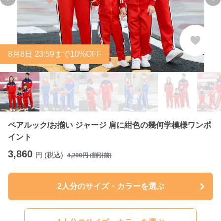
Previous slide
Ne
8
月
8
日 23:59まで10%OFF
ペアルック/お揃い ジャージ 肩に紺色の幾何学模様ワンポ
イント
3,860
円 (税込)
4,290
円 (割引前)
2人分のサイズ・カラーを選ぶ