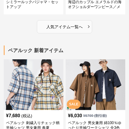
シミラールックパジャマ・セッ
海辺のカップル エメラルドの海
トアップ
オフショルダーワンピース／メ
ンズシャツ
›
人気アイテム一覧へ
ペアルック 新着アイテム
SALE
¥
7,680
¥
6,030
(税込)
¥
6700
(割引前)
ペアルック 刺繍入りチェック柄
ペアルック 男女兼用 綿100％ゆ
半袖シャツ 男女兼用 春夏
ったり半袖ワークシャツ 全3色