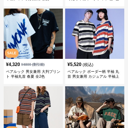
SALE
¥
4,320
¥
5,520
(税込)
¥
4800
(割引前)
ペアルック 男女兼用 大判プリン
ペアルック ボーダー柄 半袖 丸
ト 半袖丸首 春夏 全2色
首 男女兼用 カジュアル 半袖上
着 全2色