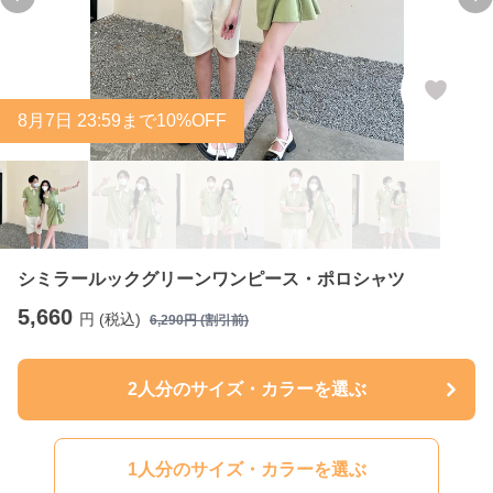
Previous slide
Ne
8
月
7
日 23:59まで10%OFF
シミラールックグリーンワンピース・ポロシャツ
5,660
円 (税込)
6,290
円 (割引前)
2人分のサイズ・カラーを選ぶ
1人分のサイズ・カラーを選ぶ