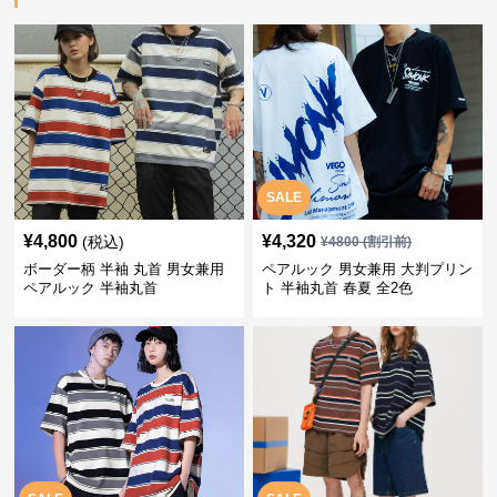
SALE
¥
4,800
¥
4,320
(税込)
¥
4800
(割引前)
ボーダー柄 半袖 丸首 男女兼用
ペアルック 男女兼用 大判プリン
ペアルック 半袖丸首
ト 半袖丸首 春夏 全2色