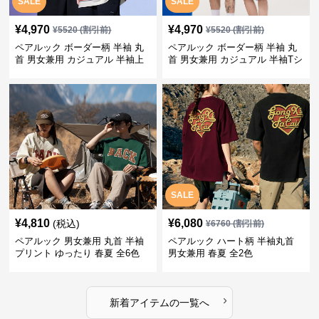
SALE
SALE
¥
4,970
¥
4,970
¥
5520
(割引前)
¥
5520
(割引前)
ペアルック ボーダー柄 半袖 丸
ペアルック ボーダー柄 半袖 丸
首 男女兼用 カジュアル 半袖上
首 男女兼用 カジュアル 半袖Tシ
着 全2色
ャツ 全4色
SALE
¥
4,810
¥
6,080
(税込)
¥
6760
(割引前)
ペアルック 男女兼用 丸首 半袖
ペアルック ハート柄 半袖丸首
プリント ゆったり 春夏 全6色
男女兼用 春夏 全2色
›
新着アイテムの一覧へ