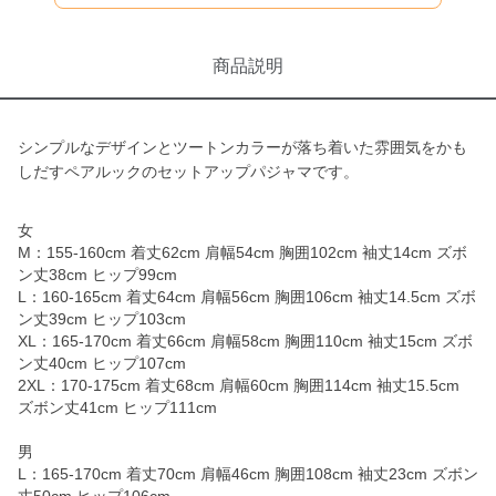
商品説明
シンプルなデザインとツートンカラーが落ち着いた雰囲気をかも
しだすペアルックのセットアップパジャマです。
女
M：155-160cm 着丈62cm 肩幅54cm 胸囲102cm 袖丈14cm ズボ
ン丈38cm ヒップ99cm
L：160-165cm 着丈64cm 肩幅56cm 胸囲106cm 袖丈14.5cm ズボ
ン丈39cm ヒップ103cm
XL：165-170cm 着丈66cm 肩幅58cm 胸囲110cm 袖丈15cm ズボ
ン丈40cm ヒップ107cm
2XL：170-175cm 着丈68cm 肩幅60cm 胸囲114cm 袖丈15.5cm
ズボン丈41cm ヒップ111cm
男
L：165-170cm 着丈70cm 肩幅46cm 胸囲108cm 袖丈23cm ズボン