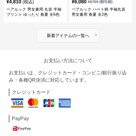
¥
4,810
¥
6,080
(税込)
¥
6760
(割引前)
ペアルック 男女兼用 丸首 半袖
ペアルック ハート柄 半袖丸首
プリント ゆったり 春夏 全6色
男女兼用 春夏 全2色
›
新着アイテムの一覧へ
お支払い方法について
お支払いは、クレジットカード・コンビニ/銀行振り込
み・各種QR決済に対応しています。
クレジットカード
PayPay