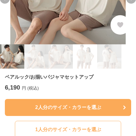
Previous slide
Ne
ペアルック/お揃いパジャマセットアップ
6,190
円 (税込)
2人分のサイズ・カラーを選ぶ
1人分のサイズ・カラーを選ぶ