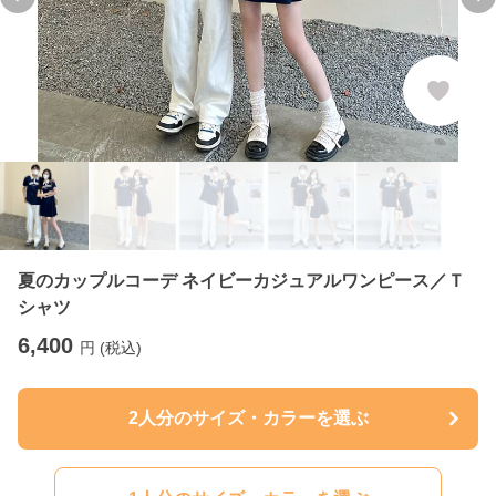
Previous slide
Ne
夏のカップルコーデ ネイビーカジュアルワンピース／Ｔ
シャツ
6,400
円 (税込)
2人分のサイズ・カラーを選ぶ