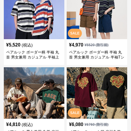
SALE
¥
5,520
¥
4,970
(税込)
¥
5520
(割引前)
ペアルック ボーダー柄 半袖 丸
ペアルック ボーダー柄 半袖 丸
首 男女兼用 カジュアル 半袖上
首 男女兼用 カジュアル 半袖Tシ
着 全2色
ャツ 全4色
SALE
¥
4,810
¥
6,080
(税込)
¥
6760
(割引前)