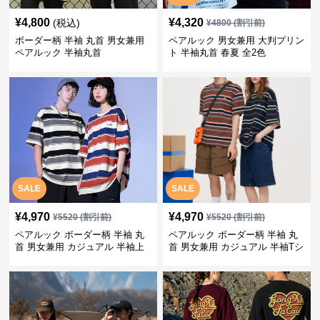
¥
4,800
¥
4,320
(税込)
¥
4800
(割引前)
ボーダー柄 半袖 丸首 男女兼用
ペアルック 男女兼用 大判プリン
ペアルック 半袖丸首
ト 半袖丸首 春夏 全2色
SALE
SALE
¥
4,970
¥
4,970
¥
5520
(割引前)
¥
5520
(割引前)
ペアルック ボーダー柄 半袖 丸
ペアルック ボーダー柄 半袖 丸
首 男女兼用 カジュアル 半袖上
首 男女兼用 カジュアル 半袖Tシ
着 全2色
ャツ 全4色