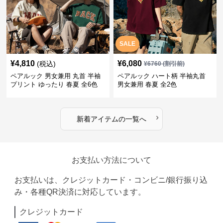
SALE
¥
4,810
¥
6,080
(税込)
¥
6760
(割引前)
ペアルック 男女兼用 丸首 半袖
ペアルック ハート柄 半袖丸首
プリント ゆったり 春夏 全6色
男女兼用 春夏 全2色
›
新着アイテムの一覧へ
お支払い方法について
お支払いは、クレジットカード・コンビニ/銀行振り込
み・各種QR決済に対応しています。
クレジットカード