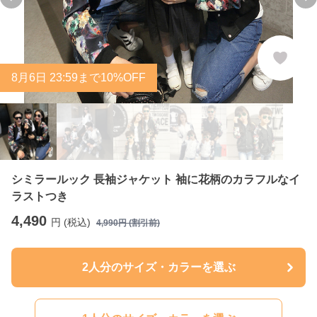
Previous slide
Ne
8
月
6
日 23:59まで10%OFF
シミラールック 長袖ジャケット 袖に花柄のカラフルなイ
ラストつき
4,490
円 (税込)
4,990
円 (割引前)
2人分のサイズ・カラーを選ぶ