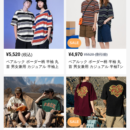
SALE
¥
5,520
¥
4,970
(税込)
¥
5520
(割引前)
ペアルック ボーダー柄 半袖 丸
ペアルック ボーダー柄 半袖 丸
首 男女兼用 カジュアル 半袖上
首 男女兼用 カジュアル 半袖Tシ
着 全2色
ャツ 全4色
SALE