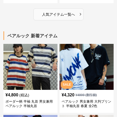
ンズシャツ
›
人気アイテム一覧へ
ペアルック 新着アイテム
SALE
¥
4,800
¥
4,320
(税込)
¥
4800
(割引前)
ボーダー柄 半袖 丸首 男女兼用
ペアルック 男女兼用 大判プリン
ペアルック 半袖丸首
ト 半袖丸首 春夏 全2色