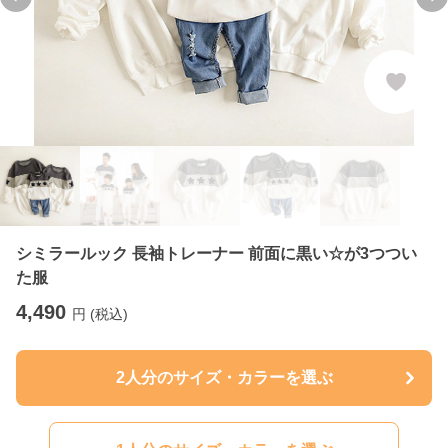
Previous slide
Ne
シミラールック 長袖トレーナー 前面に黒い☆が3つつい
た服
4,490
円 (税込)
2人分のサイズ・カラーを選ぶ