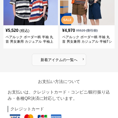
SALE
¥
5,520
¥
4,970
(税込)
¥
5520
(割引前)
ペアルック ボーダー柄 半袖 丸
ペアルック ボーダー柄 半袖 丸
首 男女兼用 カジュアル 半袖上
首 男女兼用 カジュアル 半袖Tシ
着 全2色
ャツ 全4色
›
新着アイテムの一覧へ
お支払い方法について
お支払いは、クレジットカード・コンビニ/銀行振り込
み・各種QR決済に対応しています。
クレジットカード