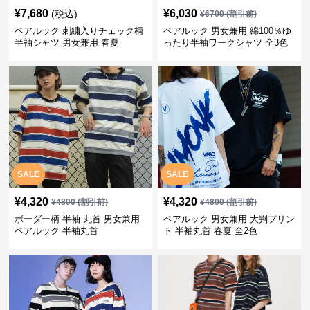
¥
7,680
¥
6,030
(税込)
¥
6700
(割引前)
ペアルック 刺繍入りチェック柄
ペアルック 男女兼用 綿100％ゆ
半袖シャツ 男女兼用 春夏
ったり半袖ワークシャツ 全3色
SALE
SALE
¥
4,320
¥
4,320
¥
4800
(割引前)
¥
4800
(割引前)
ボーダー柄 半袖 丸首 男女兼用
ペアルック 男女兼用 大判プリン
ペアルック 半袖丸首
ト 半袖丸首 春夏 全2色