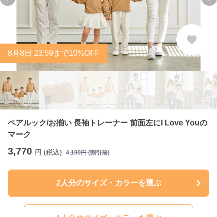
Previous slide
Ne
8
月
8
日 23:59まで10%OFF
ペアルック/お揃い 長袖トレーナー 前面左にI Love Youの
マーク
3,770
円 (税込)
4,190
円 (割引前)
2人分のサイズ・カラーを選ぶ