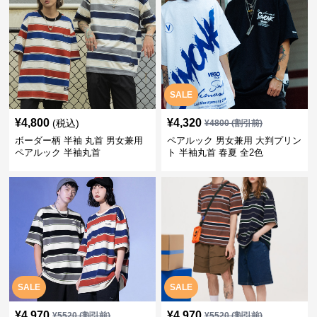
SALE
¥
4,800
¥
4,320
(税込)
¥
4800
(割引前)
ボーダー柄 半袖 丸首 男女兼用
ペアルック 男女兼用 大判プリン
ペアルック 半袖丸首
ト 半袖丸首 春夏 全2色
SALE
SALE
¥
4,970
¥
4,970
¥
5520
(割引前)
¥
5520
(割引前)