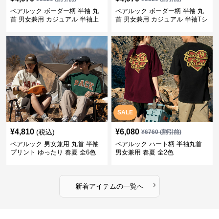
ペアルック ボーダー柄 半袖 丸
ペアルック ボーダー柄 半袖 丸
首 男女兼用 カジュアル 半袖上
首 男女兼用 カジュアル 半袖Tシ
着 全2色
ャツ 全4色
SALE
¥
4,810
¥
6,080
(税込)
¥
6760
(割引前)
ペアルック 男女兼用 丸首 半袖
ペアルック ハート柄 半袖丸首
プリント ゆったり 春夏 全6色
男女兼用 春夏 全2色
›
新着アイテムの一覧へ