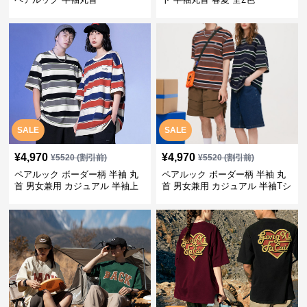
SALE
SALE
¥
4,970
¥
4,970
¥
5520
(割引前)
¥
5520
(割引前)
ペアルック ボーダー柄 半袖 丸
ペアルック ボーダー柄 半袖 丸
首 男女兼用 カジュアル 半袖上
首 男女兼用 カジュアル 半袖Tシ
着 全2色
ャツ 全4色