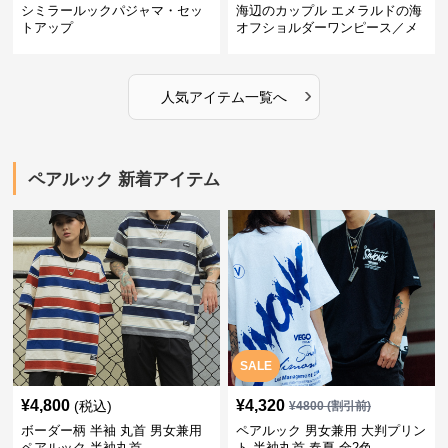
シミラールックパジャマ・セッ
海辺のカップル エメラルドの海
トアップ
オフショルダーワンピース／メ
ンズシャツ
›
人気アイテム一覧へ
ペアルック 新着アイテム
SALE
¥
4,800
¥
4,320
(税込)
¥
4800
(割引前)
ボーダー柄 半袖 丸首 男女兼用
ペアルック 男女兼用 大判プリン
ペアルック 半袖丸首
ト 半袖丸首 春夏 全2色