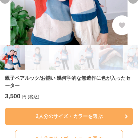
Previous slide
Ne
親子ペアルック/お揃い 幾何学的な無造作に色が入ったセ
ーター
3,500
円 (税込)
2人分のサイズ・カラーを選ぶ