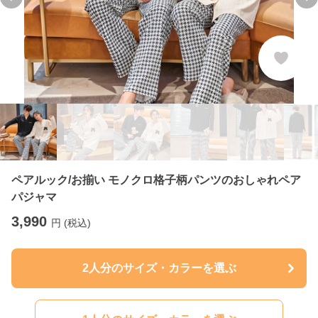
Previous slide
Ne
ペアルック/お揃い モノクロ格子柄パンツのおしゃれペア
パジャマ
3,990
円 (税込)
2人分のサイズ・カラーを選ぶ