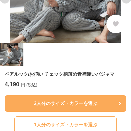
Previous slide
Ne
ペアルック/お揃い チェック柄薄め青襟違いパジャマ
4,190
円 (税込)
2人分のサイズ・カラーを選ぶ
1人分のサイズ・カラーを選ぶ