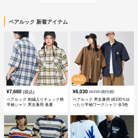
ペアルック 新着アイテム
SALE
¥
7,680
¥
6,030
(税込)
¥
6700
(割引前)
ペアルック 刺繍入りチェック柄
ペアルック 男女兼用 綿100％ゆ
半袖シャツ 男女兼用 春夏
ったり半袖ワークシャツ 全3色