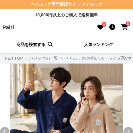
ペアルック専門通販サイト ペアルック
10,000円以上のご購入で送料無料
0
0
Pairl
商品を検索する
人気ランキング
Pairl TOP
›
パジャマの一覧
›
ペアルック/お揃い ストライプ系Vネ