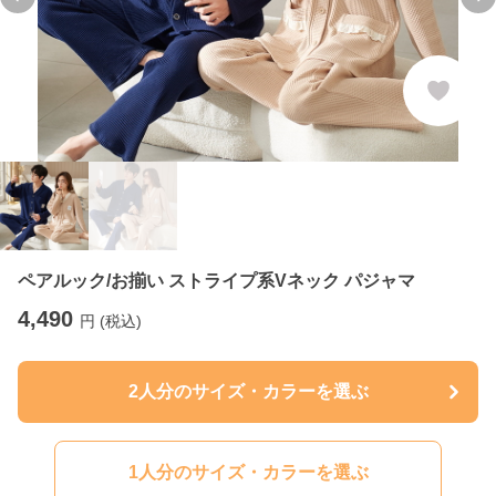
Previous slide
Ne
ペアルック/お揃い ストライプ系Vネック パジャマ
4,490
円 (税込)
2人分のサイズ・カラーを選ぶ
1人分のサイズ・カラーを選ぶ