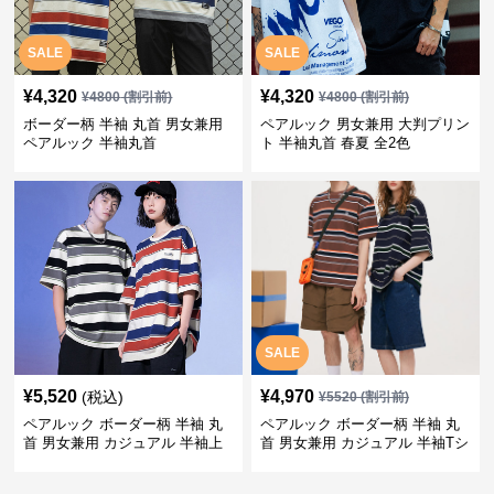
SALE
SALE
¥
4,320
¥
4,320
¥
4800
(割引前)
¥
4800
(割引前)
ボーダー柄 半袖 丸首 男女兼用
ペアルック 男女兼用 大判プリン
ペアルック 半袖丸首
ト 半袖丸首 春夏 全2色
SALE
¥
5,520
¥
4,970
(税込)
¥
5520
(割引前)
ペアルック ボーダー柄 半袖 丸
ペアルック ボーダー柄 半袖 丸
首 男女兼用 カジュアル 半袖上
首 男女兼用 カジュアル 半袖Tシ
着 全2色
ャツ 全4色