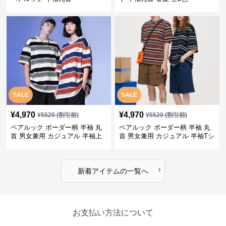
SALE
SALE
¥
4,970
¥
4,970
¥
5520
(割引前)
¥
5520
(割引前)
ペアルック ボーダー柄 半袖 丸
ペアルック ボーダー柄 半袖 丸
首 男女兼用 カジュアル 半袖上
首 男女兼用 カジュアル 半袖Tシ
着 全2色
ャツ 全4色
›
新着アイテムの一覧へ
お支払い方法について