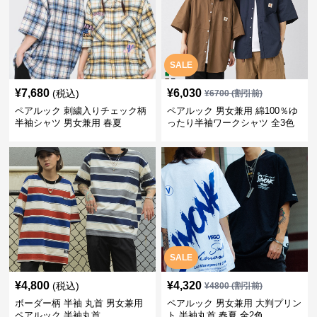
SALE
¥
7,680
¥
6,030
(税込)
¥
6700
(割引前)
ペアルック 刺繍入りチェック柄
ペアルック 男女兼用 綿100％ゆ
半袖シャツ 男女兼用 春夏
ったり半袖ワークシャツ 全3色
SALE
¥
4,800
¥
4,320
(税込)
¥
4800
(割引前)
ボーダー柄 半袖 丸首 男女兼用
ペアルック 男女兼用 大判プリン
ペアルック 半袖丸首
ト 半袖丸首 春夏 全2色