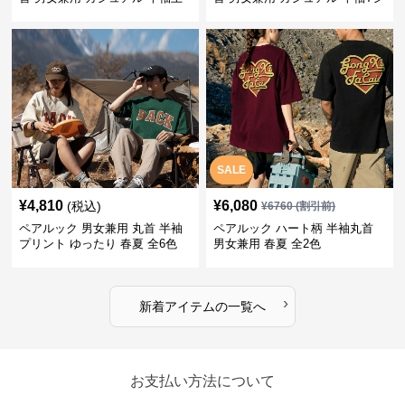
着 全2色
ャツ 全4色
SALE
¥
4,810
¥
6,080
(税込)
¥
6760
(割引前)
ペアルック 男女兼用 丸首 半袖
ペアルック ハート柄 半袖丸首
プリント ゆったり 春夏 全6色
男女兼用 春夏 全2色
›
新着アイテムの一覧へ
お支払い方法について