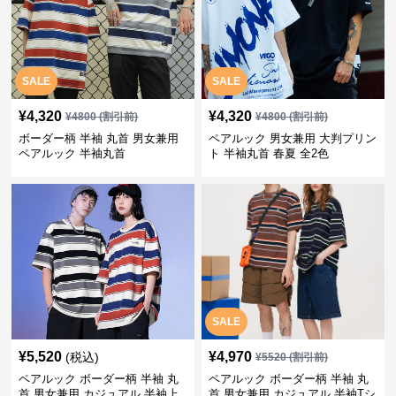
SALE
SALE
¥
4,320
¥
4,320
¥
4800
(割引前)
¥
4800
(割引前)
ボーダー柄 半袖 丸首 男女兼用
ペアルック 男女兼用 大判プリン
ペアルック 半袖丸首
ト 半袖丸首 春夏 全2色
SALE
¥
5,520
¥
4,970
(税込)
¥
5520
(割引前)
ペアルック ボーダー柄 半袖 丸
ペアルック ボーダー柄 半袖 丸
首 男女兼用 カジュアル 半袖上
首 男女兼用 カジュアル 半袖Tシ