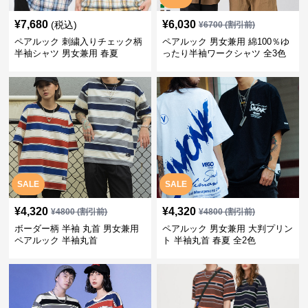
¥
7,680
¥
6,030
(税込)
¥
6700
(割引前)
ペアルック 刺繍入りチェック柄
ペアルック 男女兼用 綿100％ゆ
半袖シャツ 男女兼用 春夏
ったり半袖ワークシャツ 全3色
SALE
SALE
¥
4,320
¥
4,320
¥
4800
(割引前)
¥
4800
(割引前)
ボーダー柄 半袖 丸首 男女兼用
ペアルック 男女兼用 大判プリン
ペアルック 半袖丸首
ト 半袖丸首 春夏 全2色