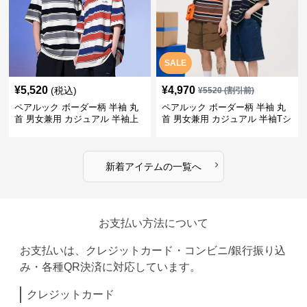
SALE
¥
5,520
¥
4,970
(税込)
¥
5520
(割引前)
ペアルック ボーダー柄 半袖 丸
ペアルック ボーダー柄 半袖 丸
首 男女兼用 カジュアル 半袖上
首 男女兼用 カジュアル 半袖Tシ
着 全2色
ャツ 全4色
›
新着アイテムの一覧へ
お支払い方法について
お支払いは、クレジットカード・コンビニ/銀行振り込
み・各種QR決済に対応しています。
クレジットカード