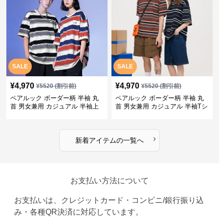
SALE
SALE
¥
4,970
¥
4,970
¥
5520
(割引前)
¥
5520
(割引前)
ペアルック ボーダー柄 半袖 丸
ペアルック ボーダー柄 半袖 丸
首 男女兼用 カジュアル 半袖上
首 男女兼用 カジュアル 半袖Tシ
着 全2色
ャツ 全4色
›
新着アイテムの一覧へ
お支払い方法について
お支払いは、クレジットカード・コンビニ/銀行振り込
み・各種QR決済に対応しています。