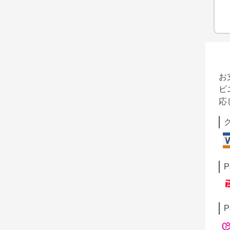
お
ビ
応
P
P