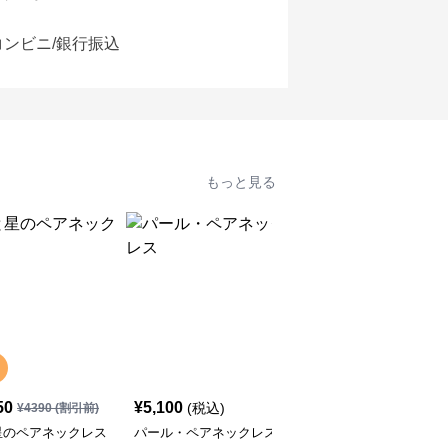
コンビニ/銀行振込
もっと見る
SALE
50
¥
5,100
¥
4,590
(税込)
¥
4390
(割引前)
¥
5100
(割引前)
星のペアネックレス
パール・ペアネックレス
イルカの可愛い・ペアネ