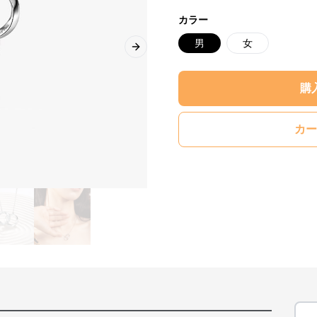
カラー
男
女
Next slide
購
カー