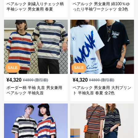
ペアルック 刺繍入りチェック柄
ペアルック 男女兼用 綿100％ゆ
半袖シャツ 男女兼用 春夏
ったり半袖ワークシャツ 全3色
SALE
SALE
¥
4,320
¥
4,320
¥
4800
(割引前)
¥
4800
(割引前)
ボーダー柄 半袖 丸首 男女兼用
ペアルック 男女兼用 大判プリン
ペアルック 半袖丸首
ト 半袖丸首 春夏 全2色