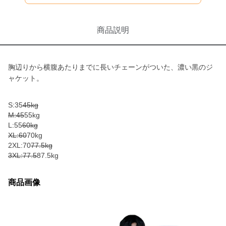
商品説明
胸辺りから横腹あたりまでに長いチェーンがついた、濃い黒のジ
ャケット。
S:35
45kg
M:45
55kg
L:55
60kg
XL:60
70kg
2XL:70
77.5kg
3XL:77.5
87.5kg
商品画像