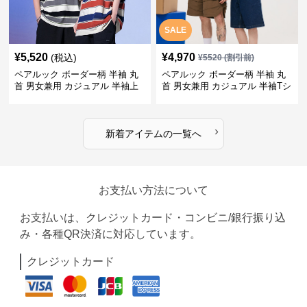
SALE
¥
5,520
¥
4,970
(税込)
¥
5520
(割引前)
ペアルック ボーダー柄 半袖 丸
ペアルック ボーダー柄 半袖 丸
首 男女兼用 カジュアル 半袖上
首 男女兼用 カジュアル 半袖Tシ
着 全2色
ャツ 全4色
›
新着アイテムの一覧へ
お支払い方法について
お支払いは、クレジットカード・コンビニ/銀行振り込
み・各種QR決済に対応しています。
クレジットカード