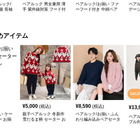
ック/
ペアルック 男女兼用 薄
ペアルック/お揃い ファ
ペアル
服 長袖
手 紫外線対策 フード付
ーフード付き 中綿ペア
デー
ゾン ジ
き羽織りジャケット
ジャケット
ア
寒
めアイテム
SALE
¥
5,000
¥
8,590
(税込)
(税込)
¥
13,
い ケー
親子ペアルック 冬新作
ペアルック/お揃い ふん
ペアル
 お揃
雪だるま柄 セーター お
わり編み込みペアセータ
プル
揃い
ー
模様