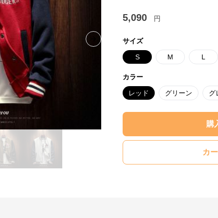
5,090
円
サイズ
Next slide
S
M
L
カラー
レッド
グリーン
グ
購
カー