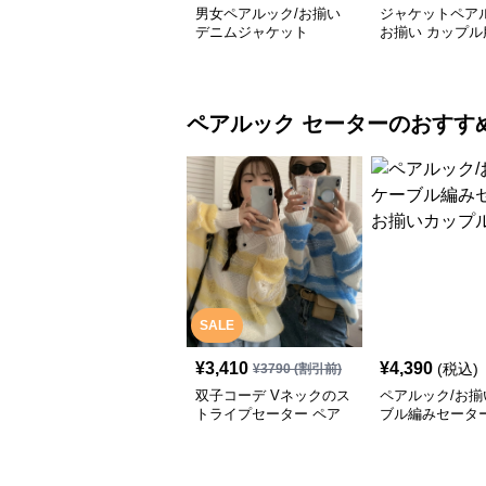
男女ペアルック/お揃い
ジャケットペアル
デニムジャケット
お揃い カップル
カジュアル ブル
ッパー 防風 防
ペアルック
セーター
のおすす
SALE
¥
3,410
¥
4,390
(税込)
¥
3790
(割引前)
双子コーデ Vネックのス
ペアルック/お揃
トライプセーター ペア
ブル編みセーター
ルック/お揃い
いカップル