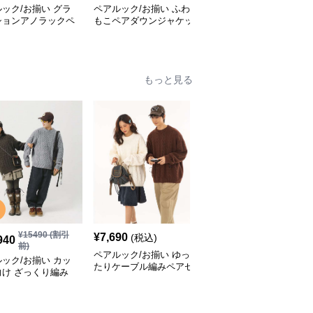
ック/お揃い グラ
ペアルック/お揃い ふわ
ペアルック/お揃い カジ
ションアノラックペ
もこペアダウンジャケッ
ュアルペア トレンチコ
ト
ート
もっと見る
¥
15490
(割引
¥
7,690
¥
7,790
(税込)
(税込)
940
前)
ペアルック/お揃い ゆっ
ペアルック/お揃い 北欧
ック/お揃い カッ
たりケーブル編みペアセ
風ノルディックペアセー
向け ざっくり編み
ーター
ター
のセーター