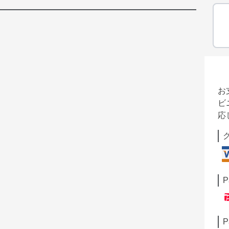
お
ビ
応
P
P