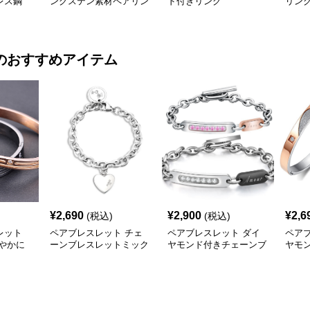
レス鋼
ングステン素材ペアリン
ド付きリング
リン
グ
のおすすめアイテム
¥
2,690
¥
2,900
¥
2,6
(税込)
(税込)
レット
ペアブレスレット チェ
ペアブレスレット ダイ
ペア
やかに
ーンブレスレットミック
ヤモンド付きチェーンブ
ヤモ
スバッジ
レスレット