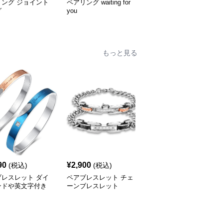
リング ジョイント
ペアリング waiting for
ペアリング you are my
グ
you
only love カップル向け
指輪
もっと見る
90
¥
2,900
¥
2,800
(税込)
(税込)
(税込)
ブレスレット ダイ
ペアブレスレット チェ
ペアブレスレット ハー
ンドや英文字付き
ーンブレスレット
ト型付きのブレスレット