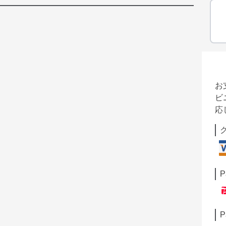
お
ビ
応
P
P