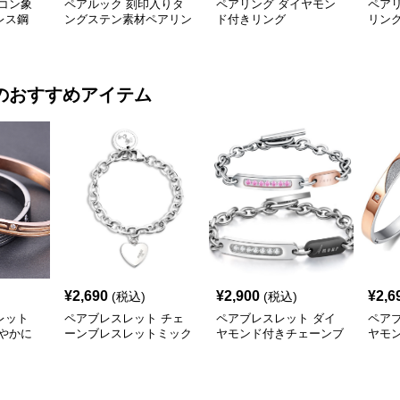
コン象
ペアルック 刻印入りタ
ペアリング ダイヤモン
ペア
レス鋼
ングステン素材ペアリン
ド付きリング
リン
グ
のおすすめアイテム
¥
2,690
¥
2,900
¥
2,6
(税込)
(税込)
レット
ペアブレスレット チェ
ペアブレスレット ダイ
ペア
やかに
ーンブレスレットミック
ヤモンド付きチェーンブ
ヤモ
スバッジ
レスレット