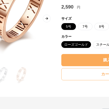
2,590
円
サイズ
Next slide
5号
7号
8号
カラー
ローズゴールド
スチー
購
カー