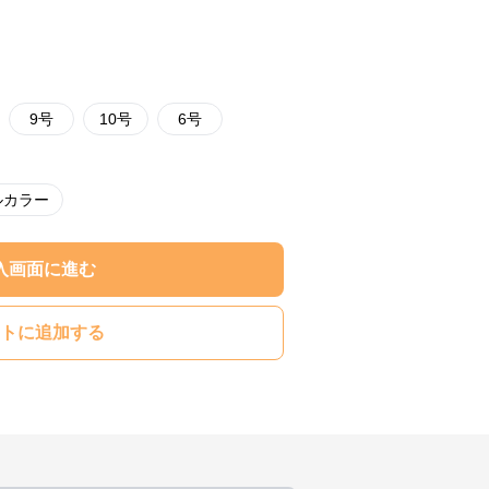
9号
10号
6号
ルカラー
入画面に進む
トに追加する