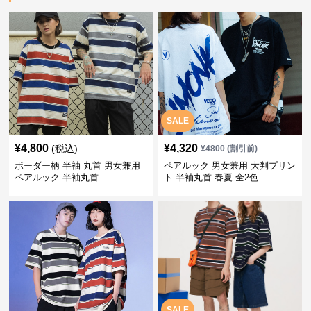
SALE
¥
4,800
¥
4,320
(税込)
¥
4800
(割引前)
ボーダー柄 半袖 丸首 男女兼用
ペアルック 男女兼用 大判プリン
ペアルック 半袖丸首
ト 半袖丸首 春夏 全2色
SALE