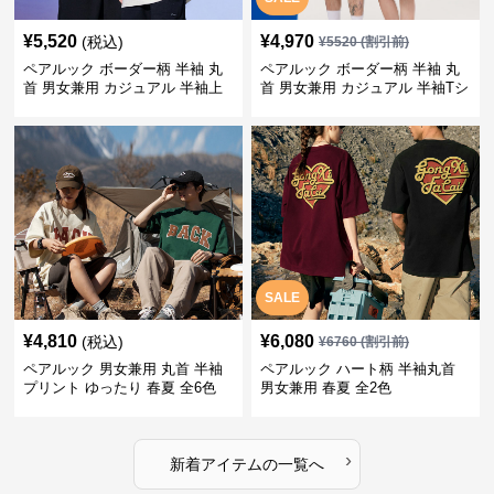
¥
5,520
¥
4,970
(税込)
¥
5520
(割引前)
ペアルック ボーダー柄 半袖 丸
ペアルック ボーダー柄 半袖 丸
首 男女兼用 カジュアル 半袖上
首 男女兼用 カジュアル 半袖Tシ
着 全2色
ャツ 全4色
SALE
¥
4,810
¥
6,080
(税込)
¥
6760
(割引前)
ペアルック 男女兼用 丸首 半袖
ペアルック ハート柄 半袖丸首
プリント ゆったり 春夏 全6色
男女兼用 春夏 全2色
›
新着アイテムの一覧へ