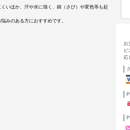
にくいほか、汗や水に強く、錆（さび）や変色等も起
お悩みのある方におすすめです。
お
ビ
応
P
P