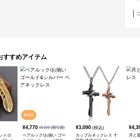
おすすめアイテム
SALE
¥
4,770
¥
3,090
¥
4,3
(税込)
¥
5300
(割引前)
レトロ
ペアルック/お揃い ゴー
カップルネックレス 十
月と