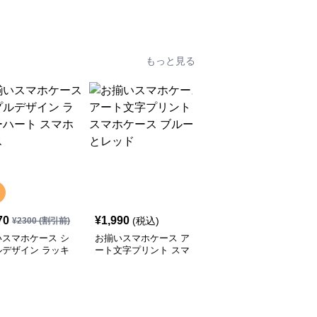
ックレス
もっと見る
70
¥
1,990
¥
2,000
(税込)
(税込)
¥
2300
(割引前)
いスマホケース シ
お揃いスマホケース ア
お揃いスマホケース か
ルデザイン ラッキ
ート文字プリント スマ
わいいクッキーキャラク
ート スマホケース
ホケース ブルーとレッ
ターのスマホケース ピ
ド
ンクとブルー