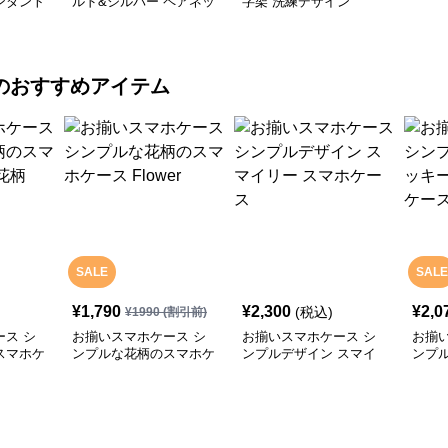
ンダント
ルド&シルバー ペアネッ
字架 洗練デザイン
クレス
のおすすめアイテム
SALE
SALE
¥
1,790
¥
2,300
¥
2,0
(税込)
¥
1990
(割引前)
ス シ
お揃いスマホケース シ
お揃いスマホケース シ
お揃
スマホケ
ンプルな花柄のスマホケ
ンプルデザイン スマイ
ンプ
ース Flower
リー スマホケース
ーハ