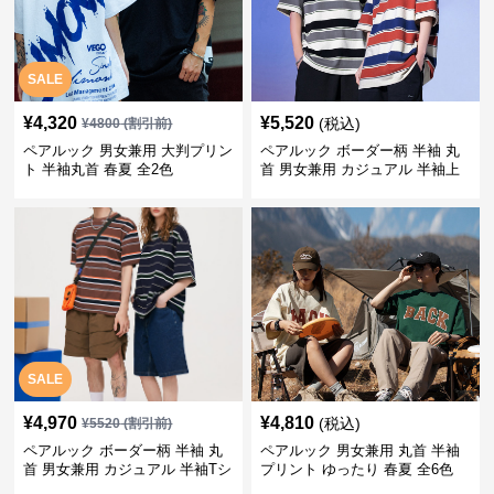
SALE
¥
4,320
¥
5,520
(税込)
¥
4800
(割引前)
ペアルック 男女兼用 大判プリン
ペアルック ボーダー柄 半袖 丸
ト 半袖丸首 春夏 全2色
首 男女兼用 カジュアル 半袖上
着 全2色
SALE
¥
4,970
¥
4,810
(税込)
¥
5520
(割引前)
ペアルック ボーダー柄 半袖 丸
ペアルック 男女兼用 丸首 半袖
首 男女兼用 カジュアル 半袖Tシ
プリント ゆったり 春夏 全6色
ャツ 全4色