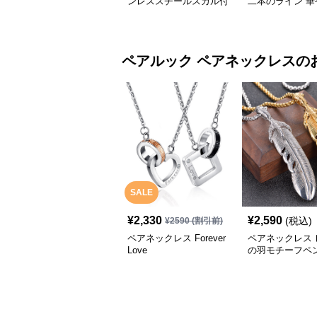
ンレススチールスカル付
二本のライン 華
き
輝くジルコニア
ペアルック
ペアネックレス
の
SALE
¥
2,330
¥
2,590
(税込)
¥
2590
(割引前)
ペアネックレス Forever
ペアネックレス 
Love
の羽モチーフペ