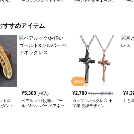
やかに
ーンブレスレットミック
ヤモンド付きチェーンブ
ヤモ
スバッジ
レスレット
おすすめアイテム
SALE
¥
5,300
¥
2,780
¥
4,3
(税込)
¥
3090
(割引前)
レトロ
ペアルック/お揃い ゴー
カップルネックレス 十
月と
ンダント
ルド&シルバー ペアネッ
字架 洗練デザイン
クレス