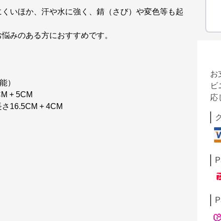
にくいほか、汗や水に強く、錆（さび）や変色等も起
お悩みのある方におすすめです。
お
可能）
ビ
+ 5CM
応
.5CM + 4CM
P
P