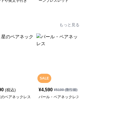
ンドや英文字付き
ーンブレスレット
ト型付きのブレスレット
もっと見る
SALE
SALE
90
¥
4,590
¥
4,590
(税込)
¥
5100
(割引前)
¥
5100
(割引前)
星のペアネックレス
パール・ペアネックレス
イルカの可愛い・ペアネ
ックレス